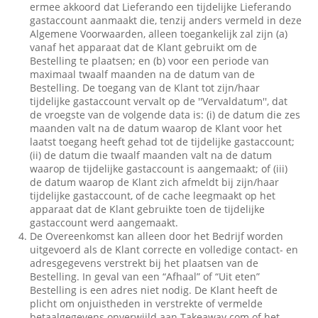
ermee akkoord dat Lieferando een tijdelijke Lieferando
gastaccount aanmaakt die, tenzij anders vermeld in deze
Algemene Voorwaarden, alleen toegankelijk zal zijn (a)
vanaf het apparaat dat de Klant gebruikt om de
Bestelling te plaatsen; en (b) voor een periode van
maximaal twaalf maanden na de datum van de
Bestelling. De toegang van de Klant tot zijn/haar
tijdelijke gastaccount vervalt op de ''Vervaldatum'', dat
de vroegste van de volgende data is: (i) de datum die zes
maanden valt na de datum waarop de Klant voor het
laatst toegang heeft gehad tot de tijdelijke gastaccount;
(ii) de datum die twaalf maanden valt na de datum
waarop de tijdelijke gastaccount is aangemaakt; of (iii)
de datum waarop de Klant zich afmeldt bij zijn/haar
tijdelijke gastaccount, of de cache leegmaakt op het
apparaat dat de Klant gebruikte toen de tijdelijke
gastaccount werd aangemaakt.
De Overeenkomst kan alleen door het Bedrijf worden
uitgevoerd als de Klant correcte en volledige contact- en
adresgegevens verstrekt bij het plaatsen van de
Bestelling. In geval van een “Afhaal” of “Uit eten”
Bestelling is een adres niet nodig. De Klant heeft de
plicht om onjuistheden in verstrekte of vermelde
betaalgegevens onverwijld aan Takeaway.com of het